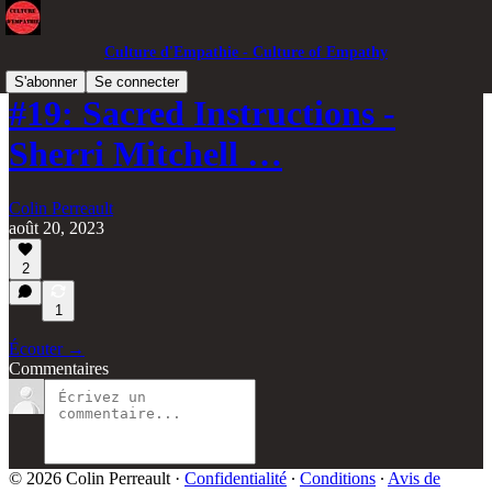
Culture d'Empathie - Culture of Empathy
S'abonner
Se connecter
#19: Sacred Instructions -
Sherri Mitchell …
Colin Perreault
août 20, 2023
2
1
Écouter →
Commentaires
© 2026 Colin Perreault
·
Confidentialité
∙
Conditions
∙
Avis de