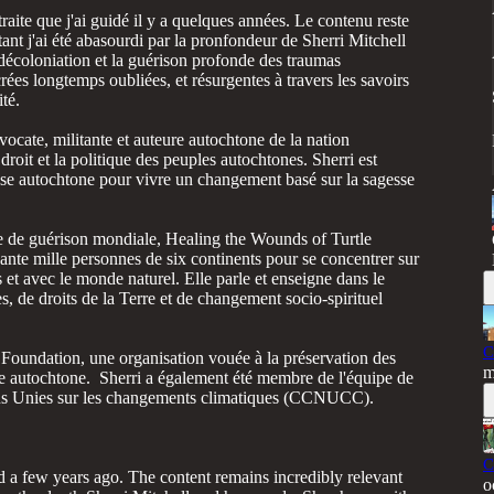
traite que j'ai guidé il y a quelques années. Le contenu reste
ant j'ai été abasourdi par la pronfondeur de Sherri Mitchell
 décoloniation et la guérison profonde des traumas
rées longtemps oubliées, et résurgentes à travers les savoirs
té.
cate, militante et auteure autochtone de la nation
roit et la politique des peuples autochtones. Sherri est
esse autochtone pour vivre un changement basé sur la sagesse
ie de guérison mondiale, Healing the Wounds of Turtle
ante mille personnes de six continents pour se concentrer sur
s et avec le monde naturel. Elle parle et enseigne dans le
s, de droits de la Terre et de changement socio-spirituel
C
e Foundation, une organisation vouée à la préservation des
m
ie autochtone. Sherri a également été membre de l'équipe de
ns Unies sur les changements climatiques (CCNUCC).
C
d a few years ago. The content remains incredibly relevant
o