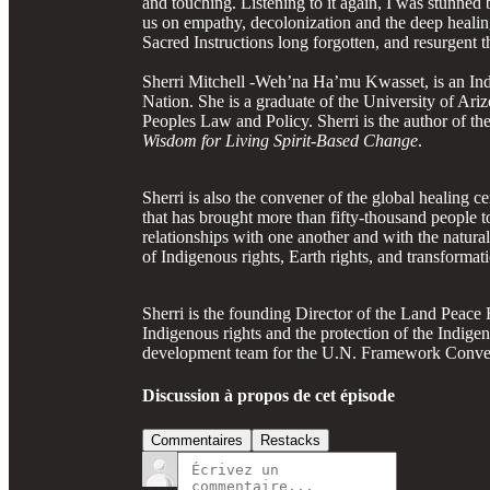
and touching. Listening to it again, I was stunned
us on empathy, decolonization and the deep healin
Sacred Instructions long forgotten, and resurgent
Sherri Mitchell -Weh’na Ha’mu Kwasset, is an Indi
Nation. She is a graduate of the University of Ari
Peoples Law and Policy. Sherri is the author of 
Wisdom for Living Spirit-Based Change
.
Sherri is also the convener of the global healing 
that has brought more than fifty-thousand people t
relationships with one another and with the natur
of Indigenous rights, Earth rights, and transformat
Sherri is the founding Director of the Land Peace 
Indigenous rights and the protection of the Indige
development team for the U.N. Framework Conv
Discussion à propos de cet épisode
Commentaires
Restacks