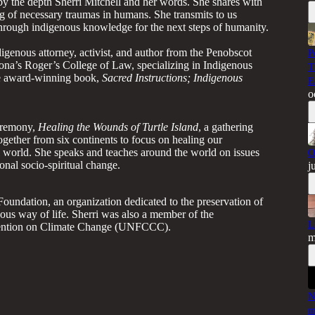
 by the depth Sherri Mitchell and her words. She shares with
g of necessary traumas in humans. She transmits to us
 through indigenous knowledge for the next steps of humanity.
genous attorney, activist, and author from the Penobscot
P
zona’s Roger’s College of Law, specializing in Indigenous
T
the award-winning book,
Sacred Instructions; Indigenous
E
o
ceremony,
Healing the Wounds of Turtle Island
, a gathering
ogether from six continents to focus on healing our
al world. She speaks and teaches around the world on issues
O
ional socio-spiritual change.
j
Foundation, an organization dedicated to the preservation of
nous way of life. Sherri was also a member of the
L
ention on Climate Change (UNFCCC).
m
N
m