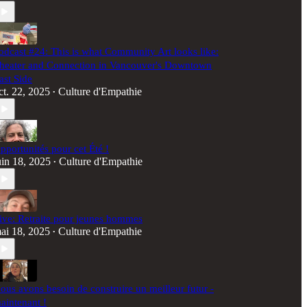
odcast #24: This is what Community Art looks like:
heater and Connection in Vancouver's Downtown
ast Side
ct. 22, 2025
Culture d'Empathie
•
pportunités pour cet Été !
uin 18, 2025
Culture d'Empathie
•
ive: Retraite pour jeunes hommes
ai 18, 2025
Culture d'Empathie
•
ous avons besoin de construire un meilleur futur -
aintenant !