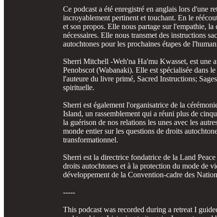
Ce podcast a été enregistré en anglais lors d'une re
incroyablement pertinent et touchant. En le réécout
et son propos. Elle nous partage sur l'empathie, la
nécessaires. Elle nous transmet des instructions sac
autochtones pour les prochaines étapes de l'humani
Sherri Mitchell -Weh'na Ha'mu Kwasset, est une avo
Penobscot (Wabanaki). Elle est spécialisée dans le d
l'auteure du livre primé, Sacred Instructions; Sag
spirituelle.
Sherri est également l'organisatrice de la cérémon
Island, un rassemblement qui a réuni plus de cinqu
la guérison de nos relations les unes avec les autre
monde entier sur les questions de droits autochtone
transformationnel.
Sherri est la directrice fondatrice de la Land Peac
droits autochtones et à la protection du mode de v
développement de la Convention-cadre des Natio
-----
This podcast was recorded during a retreat I guide