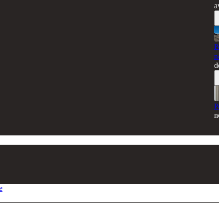
a
P
n
d
P
n
e