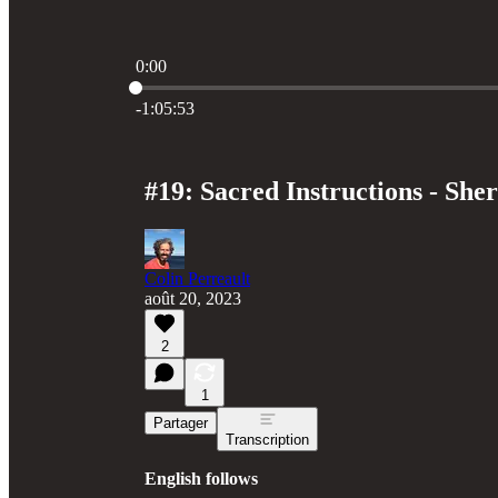
0:00
Heure actuelle: 0:00 / Temps total: -1:05:53
-1:05:53
#19: Sacred Instructions - Sh
Colin Perreault
août 20, 2023
2
1
Partager
Transcription
English follows