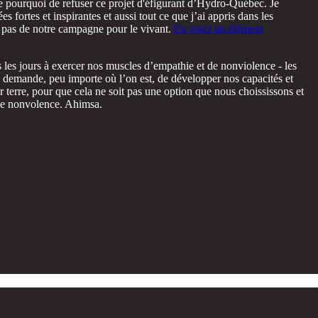
e pourquoi de refuser ce projet d'éfigurant d’Hydro-Québec. Je
s fortes et inspirantes et aussi tout ce que j’ai appris dans les
 pas de notre campagne pour le vivant.
En voici un élément
s les jours à exercer nos muscles d’empathie et de nonviolence - les
 demande, peu importe où l’on est, de développer nos capacités et
terre, pour que cela ne soit pas une option que nous choississons et
 de nonvolence. Ahimsa.