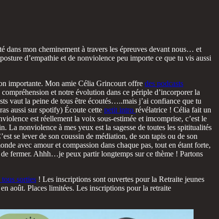
ité dans mon cheminement à travers les épreuves devant nous… et
e posture d’empathie et de nonviolence peu importe ce que tu vis aussi
tion importante. Mon amie Célia Grincourt offre
des podcasts
 compréhension et notre évolution dans ce périple d’incorporer la
sts vaut la peine de tous être écoutés…..mais j’ai confiance que tu
eras aussi sur spotify) Écoute cette
petit intro
révélatrice ! Célia fait un
onviolence est réellement la voix sous-estimée et imcomprise, c’est le
in. La nonviolence à mes yeux est la sagesse de toutes les spititualités
’est se lever de son coussin de médiation, de son tapis ou de son
onde avec amour et compassion dans chaque pas, tout en étant forte,
ieu de fermer. Ahhh…je peux partir longtemps sur ce thème ! Partons
 tous sorties
! Les inscriptions sont ouvertes pour la Retraite jeunes
 août. Places limitées. Les inscriptions pour la retraite