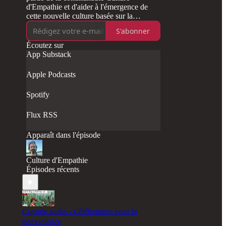
d'Empathie et d'aider à l'émergence de
cette nouvelle culture basée sur la
nonviolence, l'empathie, la diversité, la
S'abonner
décolonisation, la protection de la
biodiversité et bien plus. Merci d eme
Écoutez sur
supporter mensuellement par Substack.
App Substack
Apple Podcasts
Spotify
Flux RSS
Apparaît dans l'épisode
Culture d'Empathie
Épisodes récents
Capsule audio - Célébrations pour la
nonviolence