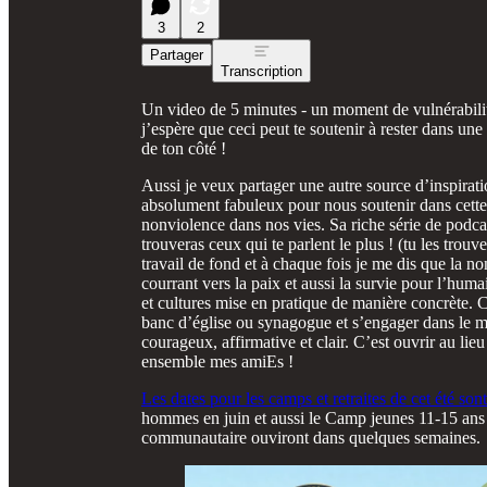
3
2
Partager
Transcription
Un video de 5 minutes - un moment de vulnérabil
j’espère que ceci peut te soutenir à rester dans un
de ton côté !
Aussi je veux partager une autre source d’inspira
absolument fabuleux pour nous soutenir dans cette
nonviolence dans nos vies. Sa riche série de podca
trouveras ceux qui te parlent le plus ! (tu les trouv
travail de fond et à chaque fois je me dis que la n
courrant vers la paix et aussi la survie pour l’huma
et cultures mise en pratique de manière concrète. C
banc d’église ou synagogue et s’engager dans le m
courageux, affirmative et clair. C’est ouvrir au l
ensemble mes amiEs !
Les dates pour les camps et retraites de cet été sont
hommes en juin et aussi le Camp jeunes 11-15 ans en
communautaire ouviront dans quelques semaines.