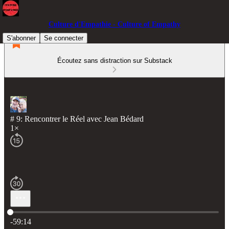
Culture d'Empathie - Culture of Empathy
S'abonner
Se connecter
Écoutez sans distraction sur Substack
# 9: Rencontrer le Réel avec Jean Bédard
1×
Heure actuelle: 0:00 / Temps total: -59:14
-59:14