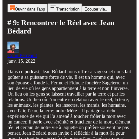
Ouvrir dans l'app
Transcription
Écouter via...
# 9: Rencontrer le Réel avec Jean
Bédard
Colin Perreault
janv. 15, 2022
Dans ce podcast, Jean Bédard nous offre sa sagesse et nous fait
goûter à sa puissante force de vie. Il est un homme qui, avec
son épouse a fondé la Ferme et Fiducie foncière Sageterre, un
lieu de vie où les gens appartiennent à la terre et non l’inverse.
Un lieu où les gens se laissent travailler par la terre et par les
relations. Un lieu où l’on entre en relation avec le réel; la terre,
les animaux, les plantes, les insectes, les marais, les humains,
avec l’air, l’eau, la terre; notre Mère. Il partage sa riche
expérience de vie qui l’a amené à toucher-frôler la mort avec
un cancer. Il parle avec sérénité et fraîcheur de la mort, élément
réel et certain de notre vie à laquelle on préfère souvent ne pas
penser. Jean Bédard nous invite à réfléchir à la mort (la peur
primal de tout humain) et à dès aujourd’hui “
mûrir sa mort